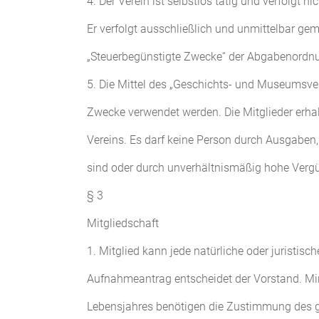
4. Der Verein ist selbstlos tätig und verfolgt ni
Er verfolgt ausschließlich und unmittelbar g
„Steuerbegünstigte Zwecke“ der Abgabenordn
5. Die Mittel des „Geschichts- und Museumsve
Zwecke verwendet werden. Die Mitglieder erh
Vereins. Es darf keine Person durch Ausgaben
sind oder durch unverhältnismäßig hohe Verg
§ 3
Mitgliedschaft
1. Mitglied kann jede natürliche oder juristisc
Aufnahmeantrag entscheidet der Vorstand. Min
Lebensjahres benötigen die Zustimmung des ge