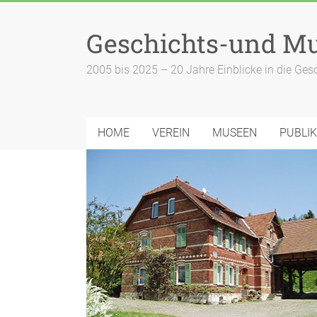
Zum
Inhalt
Geschichts-und Mu
springen
2005 bis 2025 – 20 Jahre Einblicke in die Ges
HOME
VEREIN
MUSEEN
PUBLI