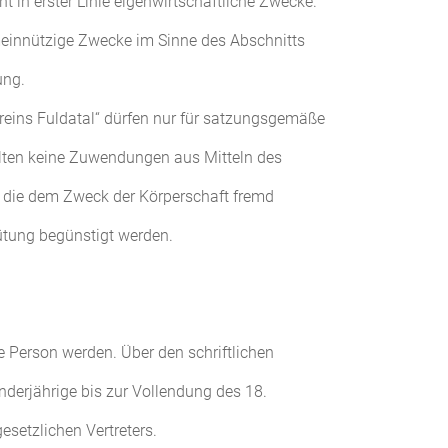
cht in erster Linie eigenwirtschaftliche Zwecke.
emeinnützige Zwecke im Sinne des Abschnitts
ung.
reins Fuldatal“ dürfen nur für satzungsgemäße
alten keine Zuwendungen aus Mitteln des
, die dem Zweck der Körperschaft fremd
ütung begünstigt werden.
he Person werden. Über den schriftlichen
derjährige bis zur Vollendung des 18.
setzlichen Vertreters.