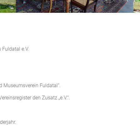
Fuldatal e.V.
nd Museumsverein Fuldatal“.
ereinsregister den Zusatz „e.V.“.
derjahr.