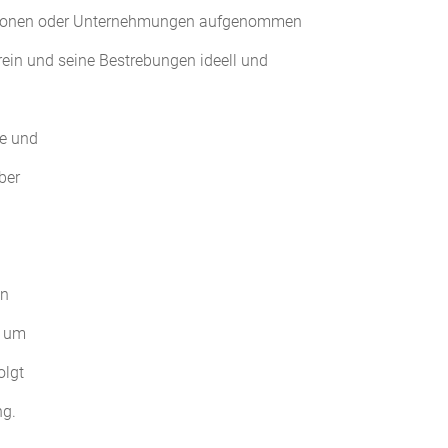
Personen oder Unternehmungen aufgenommen
erein und seine Bestrebungen ideell und
te und
ber
en
e um
olgt
ng.